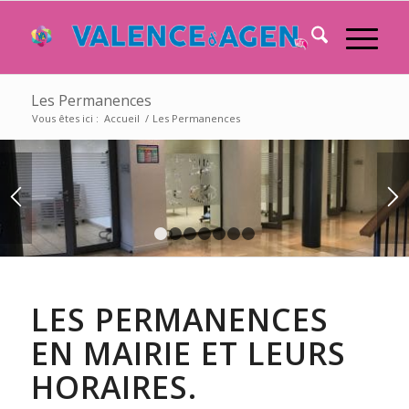
Les Permanences
Vous êtes ici :
Accueil
/
Les Permanences
1
2
3
4
5
6
7
LES PERMANENCES
EN MAIRIE ET LEURS
HORAIRES.