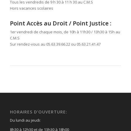
Tous les vendredis de 9 h 30 à 11 h 30 au C.M.S
Hors vacances scolaires
Point Accès au Droit / Point Justice :
1er vendredi de chaque mois, de 10h à 11h30 / 13h30 à 15h au
C.M.S
Sur rendez-vous au 05.63.39.66.22 ou 05.63.21.41.47
HORAIRES D’OUVERTURE:
Du lundi au jeudi:
8h30 à 12h30 et de 13h30 à 18h00