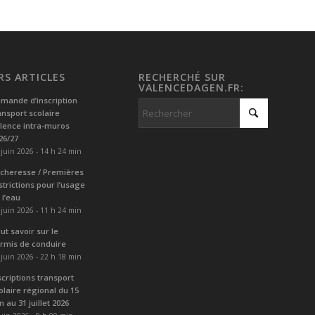
RS ARTICLES
RECHERCHÉ SUR
VALENCEDAGEN.FR:
mande d’inscription
ansport scolaire
lence intra-muros
26/27
 juin 2026 - 14 h 24 min
cheresse / Premières
strictions pour l’usage
 l’eau
 juin 2026 - 11 h 24 min
ut savoir sur le
rmis de conduire
 juin 2026 - 22 h 18 min
scriptions transport
olaire régional du 15
in au 31 juillet 2026