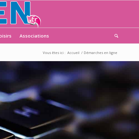
oisirs
Associations
Vous êtes ici :
Accueil
/
Démarches en ligne