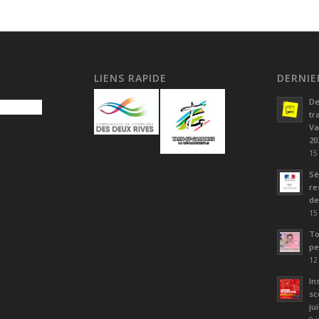
LIENS RAPIDE
DERNIE
De
tr
Va
20
15
Sé
re
de
15
To
pe
12
In
sc
ju