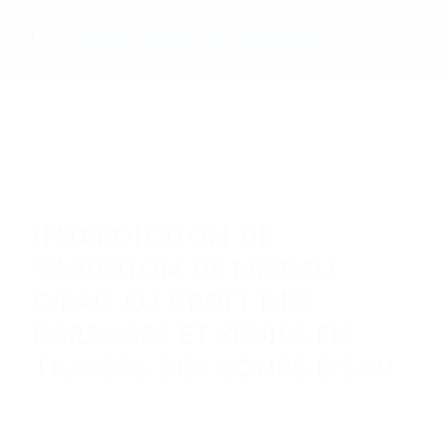
Blog - A la une
Vous êtes ici :
Accueil
/
Cadre de vie
/
Interdiction de variation de niveau d’eau au droit des barrages et...
INTERDICTION DE
VARIATION DE NIVEAU
D’EAU AU DROIT DES
BARRAGES ET SEUILS EN
TRAVERS DES COURS D’EAU
CADRE DE VIE