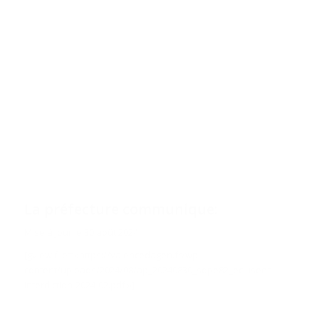
La préfecture communique:
Mise à jour le 30 août 2024
[gview file= »https://valencedagen.fr/wp-
content/uploads/2024/08/ap_20240830_sdpe82_eclusees-
interdiction-2024-02.pdf »]