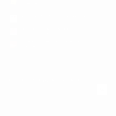
muros 2026/27
15 juin 2026 - 14 h 24 min
Sécheresse / Premières restrictions pour l’usage de l’eau
15 juin 2026 - 11 h 24 min
Tout savoir sur le permis de conduire
12 juin 2026 - 22 h 18 min
Inscriptions transport scolaire régional du 15 juin au 31
juillet 2026
9 juin 2026 - 9 h 00 min
RECHERCHÉ SUR VALENCEDAGEN.FR: