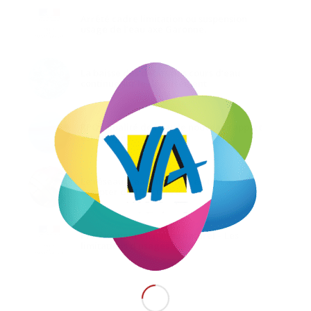
Arrêté cadre limitation ou suspension
usage de l’eau axe Garonne.
La baisse des débits des cours d’eau
continue sur le département
RPQS qualité de l’eau le nouveau rapport
est en ligne.
Le réseau d’eau incendie en test à
compter du 10 octobre
Prélèvement en milieu naturel – Les
limitations d’usages