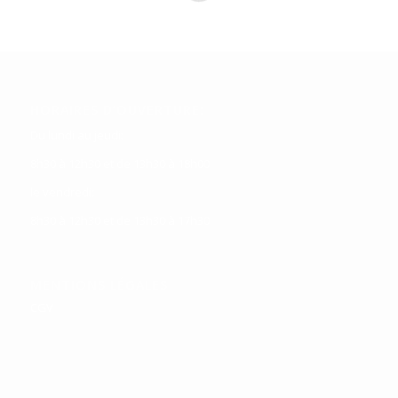
HORAIRES D’OUVERTURE:
Du lundi au jeudi:
8h30 à 12h30 et de 13h30 à 18h00
le vendredi:
8h30 à 12h30 et de 13h30 à 17h30
MENTIONS LÉGALES
CGV