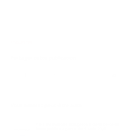
/
1 AOÛT 2024
PAR
AMANDINE LATAPIE
ETIQUETTES :
EAU
,
PRÉFECTURE
Partager cette publication
Vous aimerez peut-être aussi
Port du masque obligatoire dans certains
lieux publics à partir du 9 août 2020