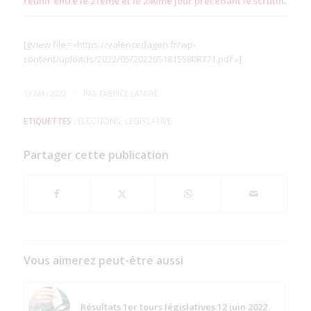
réunir entre le 21ème et le 24ème jour précédant le scrutin.
[gview file= »https://valencedagen.fr/wp-
content/uploads/2022/05/20220518155808371.pdf »]
/
19 MAI 2022
PAR
FABRICE LATAPIE
ETIQUETTES :
ÉLECTIONS
,
LÉGISLATIVE
Partager cette publication
Vous aimerez peut-être aussi
Résultats 1er tours législatives 12 juin 2022