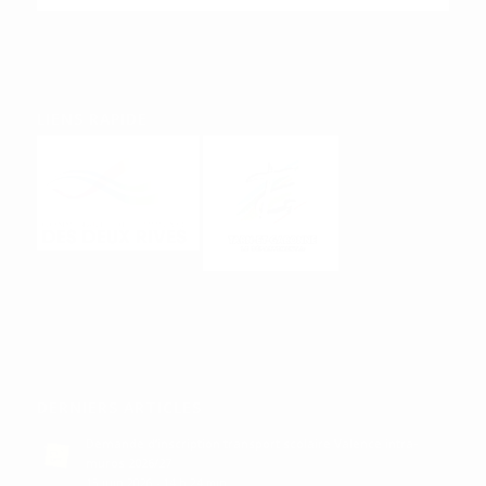
LIENS RAPIDE
DERNIERS ARTICLES
Demande d’inscription transport scolaire Valence intra-
muros 2026/27
15 juin 2026 - 14 h 24 min