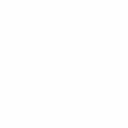
Sécheresse / Premières restrictions pour l’usage de l’eau
15 juin 2026 - 11 h 24 min
Tout savoir sur le permis de conduire
12 juin 2026 - 22 h 18 min
Inscriptions transport scolaire régional du 15 juin au 31
juillet 2026
9 juin 2026 - 9 h 00 min
RECHERCHÉ SUR VALENCEDAGEN.FR:
© Copyright - Mairie de Valence d'Agen - Création - Webmaster service