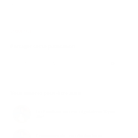
DES-MOUVEMENTS.pdf »]
/
5 JUIN 2024
PAR
AMANDINE LATAPIE
ETIQUETTES :
2024
,
ÉLECTIONS
,
ÉLECTORALE
Partager cette publication
Vous aimerez peut-être aussi
Les Résultats 1er tour Législatives 30 juin
2024
Commission de contrôle des listes