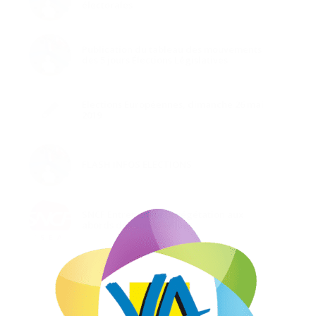
électorales
Publication du tableau des mouvements
des 5 jours Élections Législatives
Elections Européennes, dimanche 26 mai
2019
FLASH INFOS ELECTIONS
SNCF Entretien de la végétation aux
abords des voies ferrées