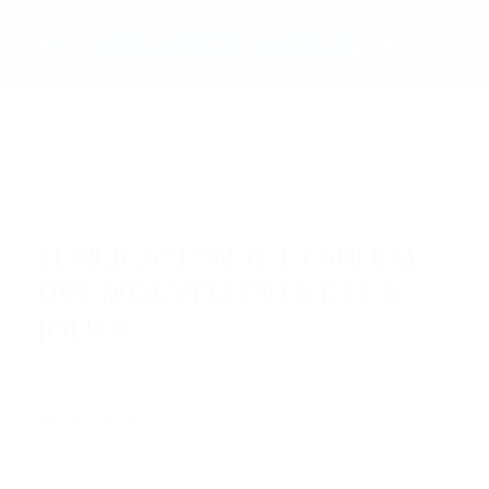
Blog - A la une
Vous êtes ici :
Accueil
/
Cadre de vie
/
Publication du tableau des mouvements des 5 jours
PUBLICATION DU TABLEAU
DES MOUVEMENTS DES 5
JOURS
CADRE DE VIE
INFORMATION
[gview file= »https://valencedagen.fr/wp-
content/uploads/2024/06/INFORMATION-ELECTIONS-TABLEAU-