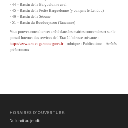
◦ 44 – Bassin de la Barguelonne aval
◦ 45 – Bassin de la Petite Barguelonne (y compris le Lendou)
◦ 46 – Bassin de la Séoune
◦ 51 – Bassin du Boudouyssou (Tancanne)
Vous pouvez consulter cet arrêté dans les mairies concernées et sur le
portail Internet des services de l’Etat à l’adresse suivante :
http://www.tarn-et-garonne.
gouv.fr
– rubrique : Publications – Arrêtés
préfectoraux
HORAIRES D’OUVERTURE:
Du lundi au jeudi: