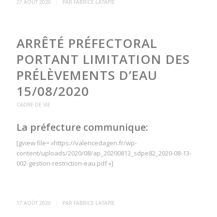
/
27 AOÛT 2020
PAR
FABRICE LATAPIE
ARRÊTÉ PRÉFECTORAL
PORTANT LIMITATION DES
PRÉLÈVEMENTS D’EAU
15/08/2020
CADRE DE VIE
La préfecture communique:
[gview file= »https://valencedagen.fr/wp-
content/uploads/2020/08/ap_20200813_sdpe82_2020-08-13-
002-gestion-restriction-eau.pdf »]
/
17 AOÛT 2020
PAR
FABRICE LATAPIE