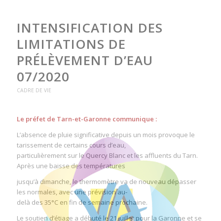
INTENSIFICATION DES
LIMITATIONS DE
PRÉLÈVEMENT D’EAU
07/2020
CADRE DE VIE
Le préfet de Tarn-et-Garonne communique :
L’absence de pluie significative depuis un mois provoque le
tarissement de certains cours d’eau,
particulièrement sur le Quercy Blanc et les affluents du Tarn.
Après une baisse des températures
jusqu’à dimanche, le thermomètre va de nouveau dépasser
les normales, avec une prévision au-
delà des 35°C en fin de semaine prochaine.
Le soutien d’étiage a débuté le 21 juillet pour la Garonne et se