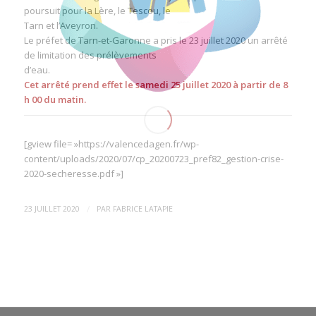
poursuit pour la Lère, le Tescou, le
Tarn et l’Aveyron.
Le préfet de Tarn-et-Garonne a pris le 23 juillet 2020 un arrêté
de limitation des prélèvements
d’eau.
Cet arrêté prend effet le samedi 25 juillet 2020 à partir de 8
h 00 du matin.
[gview file= »https://valencedagen.fr/wp-
content/uploads/2020/07/cp_20200723_pref82_gestion-crise-
2020-secheresse.pdf »]
/
23 JUILLET 2020
PAR
FABRICE LATAPIE