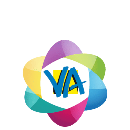
/
1 NOVEMBRE 2019
PAR
FABRICE LATAPIE
HORAIRES D’OUVERTURE:
Du lundi au jeudi:
8h30 à 12h30 et de 13h30 à 18h00
le vendredi:
8h30 à 12h30 et de 13h30 à 17h30
MENTIONS LÉGALES
CGV