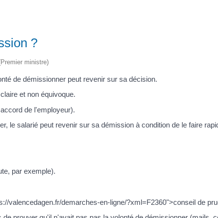
ssion ?
 (Premier ministre)
olonté de démissionner peut revenir sur sa décision.
claire et non équivoque.
uf accord de l'employeur).
er, le salarié peut revenir sur sa démission à condition de le faire ra
ute, par exemple).
="https://valencedagen.fr/demarches-en-ligne/?xml=F2360">conseil de p
de prouver qu'il n'avait pas pas la volonté de démissionner (mails, cert