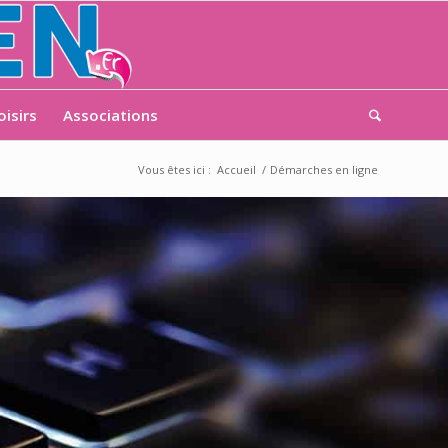
oisirs
Associations
Vous êtes ici :
Accueil
/
Démarches en ligne