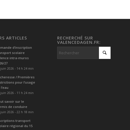
RS ARTICLES
RECHERCHÉ SUR
VALENCEDAGEN.FR:
mande d’inscription
ansport scolaire
lence intra-muros
26/27
 juin 2026 - 14 h 24 min
cheresse / Premières
strictions pour l’usage
 l’eau
 juin 2026 - 11 h 24 min
ut savoir sur le
rmis de conduire
 juin 2026 - 22 h 18 min
scriptions transport
olaire régional du 15