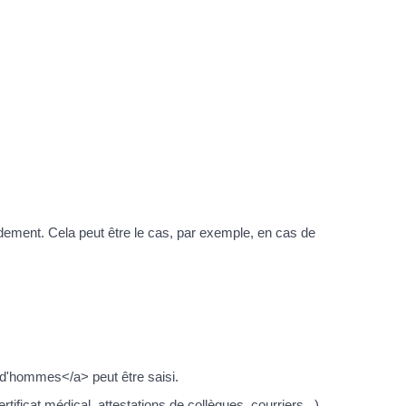
pidement. Cela peut être le cas, par exemple, en cas de
rud'hommes</a> peut être saisi.
ificat médical, attestations de collègues, courriers...).