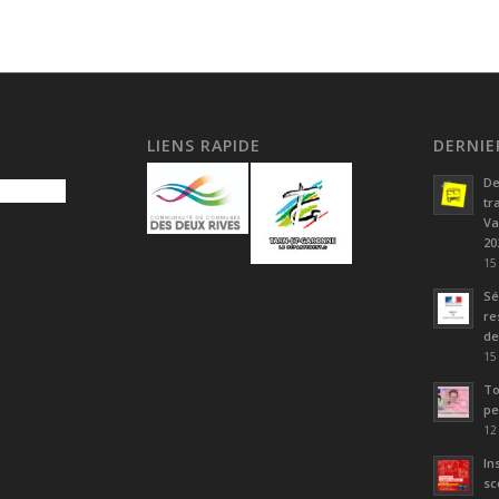
LIENS RAPIDE
DERNIE
De
tr
Va
20
15
Sé
re
de
15
To
pe
12
In
sc