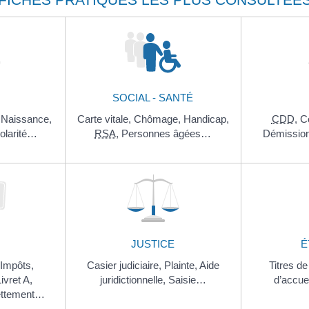
SOCIAL - SANTÉ
,
Naissance,
Carte vitale,
Chômage,
Handicap,
CDD
,
C
olarité…
RSA
,
Personnes âgées…
Démissio
JUSTICE
É
,
Impôts,
Casier judiciaire,
Plainte,
Aide
Titres de
ivret A,
juridictionnelle,
Saisie…
d’accue
ettement…