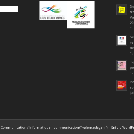
De
tr
Va
20
15
Sé
re
de
15
To
pe
12
In
sc
ju
9 
ice Communication / Informatique - communication@valencedagen.fr -
Enfold WordPr