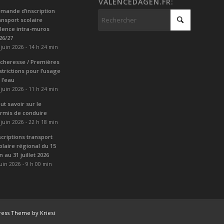
VALENCEDAGEN.FR:
mande d’inscription
ansport scolaire
lence intra-muros
26/27
 juin 2026 - 14 h 24 min
cheresse / Premières
strictions pour l’usage
 l’eau
 juin 2026 - 11 h 24 min
ut savoir sur le
rmis de conduire
 juin 2026 - 22 h 18 min
scriptions transport
olaire régional du 15
in au 31 juillet 2026
juin 2026 - 9 h 00 min
ess Theme by Kriesi