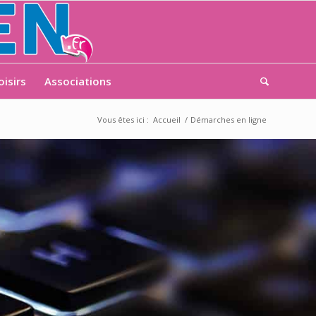
oisirs
Associations
Vous êtes ici :
Accueil
/
Démarches en ligne