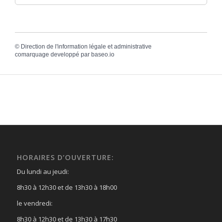
©
Direction de l'information légale et administrative
comarquage developpé par
baseo.io
HORAIRES D’OUVERTURE:
Du lundi au jeudi:
8h30 à 12h30 et de 13h30 à 18h00
le vendredi:
8h30 à 12h30 et de 13h30 à 17h30