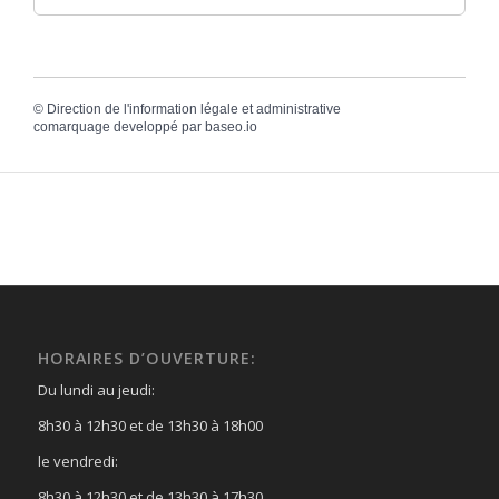
©
Direction de l'information légale et administrative
comarquage developpé par
baseo.io
HORAIRES D’OUVERTURE:
Du lundi au jeudi:
8h30 à 12h30 et de 13h30 à 18h00
le vendredi:
8h30 à 12h30 et de 13h30 à 17h30