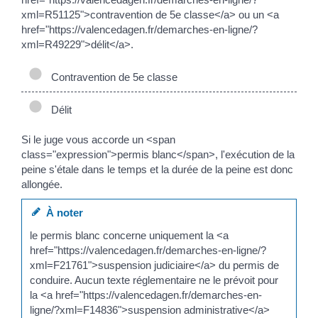
xml=R51125">contravention de 5e classe</a> ou un <a
href="https://valencedagen.fr/demarches-en-ligne/?
xml=R49229">délit</a>.
Contravention de 5e classe
Délit
Si le juge vous accorde un <span
class="expression">permis blanc</span>, l'exécution de la
peine s'étale dans le temps et la durée de la peine est donc
allongée.
À noter
le permis blanc concerne uniquement la <a
href="https://valencedagen.fr/demarches-en-ligne/?
xml=F21761">suspension judiciaire</a> du permis de
conduire. Aucun texte réglementaire ne le prévoit pour
la <a href="https://valencedagen.fr/demarches-en-
ligne/?xml=F14836">suspension administrative</a>