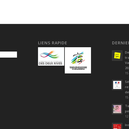
LIENS RAPIDE
DERNIE
De
tr
Va
20
15
Sé
re
de
15
To
pe
12
In