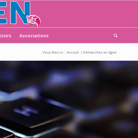
oisirs
Associations
Vous êtes ici :
Accueil
/
Démarches en ligne