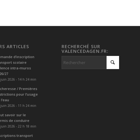
RS ARTICLES
RECHERCHÉ SUR
VALENCEDAGEN.FR:
mande d’inscription
ansport scolaire
lence intra-muros
26/27
 juin 2026 - 14 h 24 min
cheresse / Premières
strictions pour l’usage
 l’eau
 juin 2026 - 11 h 24 min
ut savoir sur le
rmis de conduire
 juin 2026 - 22 h 18 min
scriptions transport