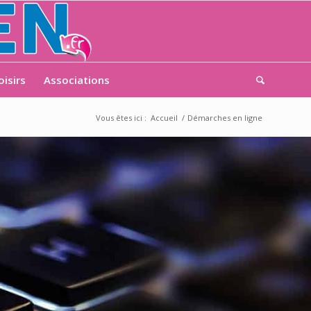
oisirs
Associations
Vous êtes ici :
Accueil
/
Démarches en ligne