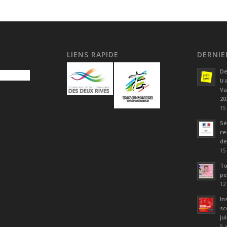
LIENS RAPIDE
DERNIE
De
tr
Va
20
15
Sé
re
de
15
To
pe
12
In
sc
ju
9 