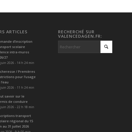
RS ARTICLES
RECHERCHÉ SUR
VALENCEDAGEN.FR:
mande d’inscription
ansport scolaire
lence intra-muros
26/27
 juin 2026 - 14 h 24 min
cheresse / Premières
strictions pour l’usage
 l’eau
 juin 2026 - 11 h 24 min
ut savoir sur le
rmis de conduire
 juin 2026 - 22 h 18 min
scriptions transport
olaire régional du 15
in au 31 juillet 2026
juin 2026 - 9 h 00 min