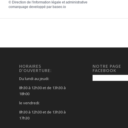
©
Direction de l'information légale et administrative
comarquage developpé par
baseo.io
HORAIRES
NOTRE PAGE
D’OUVERTURE:
FACEBOOK
Du lundi au jeudi:
8h30 à 12h30 et de 13h30 à
18h00
le vendredi:
8h30 à 12h30 et de 13h30 à
17h30