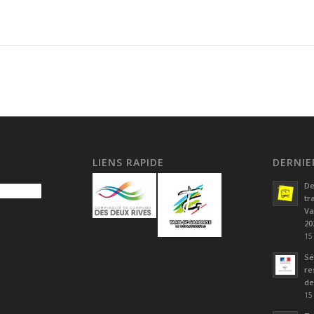
LIENS RAPIDE
DERNIE
De
tr
Va
20
15
Sé
re
de
15