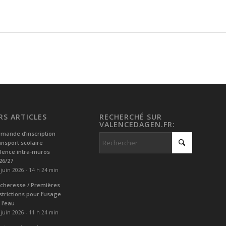
RS ARTICLES
RECHERCHÉ SUR
VALENCEDAGEN.FR:
mande d’inscription
ansport scolaire
lence intra-muros
26/27
 juin 2026 - 14 h 24 min
cheresse / Premières
strictions pour l’usage
 l’eau
 juin 2026 - 11 h 24 min