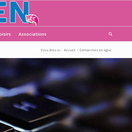
oisirs
Associations
Vous êtes ici :
Accueil
/
Démarches en ligne