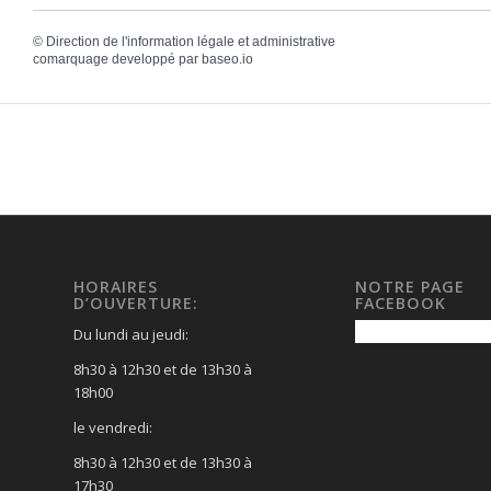
©
Direction de l'information légale et administrative
comarquage developpé par
baseo.io
HORAIRES
NOTRE PAGE
D’OUVERTURE:
FACEBOOK
Du lundi au jeudi:
8h30 à 12h30 et de 13h30 à
18h00
le vendredi:
8h30 à 12h30 et de 13h30 à
17h30