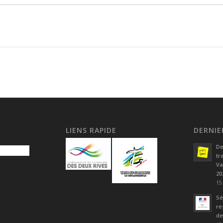
LIENS RAPIDE
DERNIE
De
tr
Va
20
15
Sé
re
de