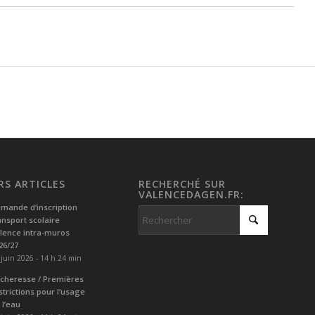
RS ARTICLES
RECHERCHÉ SUR
VALENCEDAGEN.FR:
mande d’inscription
ansport scolaire
lence intra-muros
26/27
 juin 2026 - 14 h 24 min
cheresse / Premières
strictions pour l’usage
 l’eau