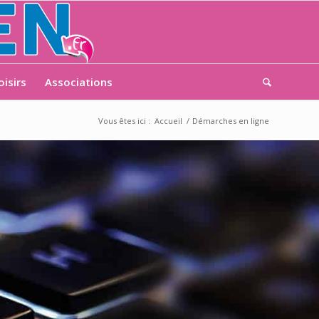
oisirs
Associations
Vous êtes ici :
Accueil
/
Démarches en ligne