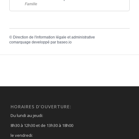
Famille
©
Direction de l'information légale et administrative
comarquage developpé par
baseo.io
HORAIRES D’OUVERTURE:
Du lundi au jeudi:
8h30 à 12h30 et de 13h30 à 18h00
le vendredi: