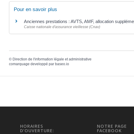
Pour en savoir plus
Anciennes prestations : AVTS, AMF, allocation supplément
Caisse nationale d'assurance vieillesse (Cnav)
©
Direction de l'information légale et administrative
comarquage developpé par
baseo.io
HORAIRES
NOTRE PAGE
D’OUVERTURE:
FACEBOOK