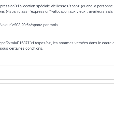
sion">l'allocation spéciale vieillesse</span> (quand la personne n
s (<span class="expression">allocation aux vieux travailleurs sala
="valeur">903,20 €</span> par mois.
igne/?xml=F16871">l'Aspa</a>, les sommes versées dans le cadre d
sous certaines conditions.