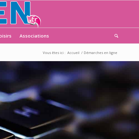
oisirs
Associations
Vous êtes ici :
Accueil
/
Démarches en ligne