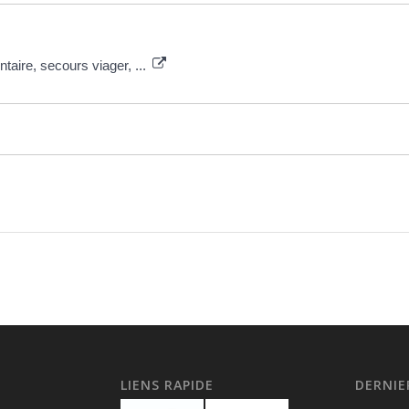
aire, secours viager, ...
LIENS RAPIDE
DERNIE