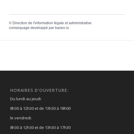
©
Direction de l'information légale et administrative
comarquage developpé par
baseo.io
HORAIRES D’OUVERTURE:
Du lundi au jeudi:
8h30 à 12h30 et de 13h30 à 18h00
le vendredi:
8h30 à 12h30 et de 13h30 à 17h30