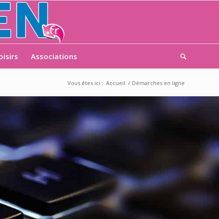
oisirs
Associations
Vous êtes ici :
Accueil
/
Démarches en ligne