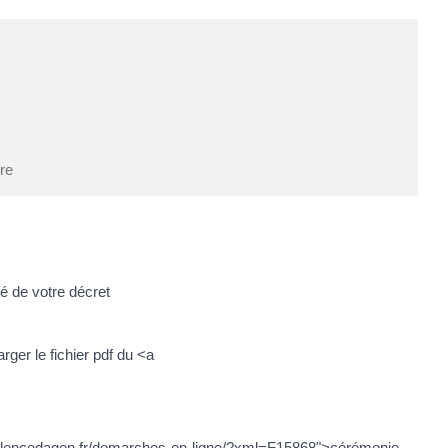
tre
lé de votre décret
rger le fichier pdf du <a
://valencedagen.fr/demarches-en-ligne/?xml=F15868">cérémonie