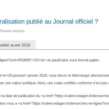
isation publié au Journal officiel ?
 (Premier ministre)
ublié avant 2016
-ligne/?xml=R50890">JO</a> ne paraît plus sous format papier.
nt>er</Exposant> janvier 2016, vous devez le télécharger directement 
une valeur juridique. Ainsi, une copie certifiée conforme n'est pas néc
tre la date de publication du <a href="https://valencedagen.fr/demar
tration vous a <a href="https://valencedagen.fr/demarches-en-ligne/?