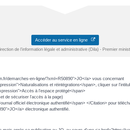
Accéder au service en ligne
rection de l'information légale et administrative (Dila) - Premier minis
dagen.fr/demarches-en-ligne/?xml=R50890">JO</a> vous concernant
ression">Naturalisations et réintégrations</span>, cliquer sur l'intitu
="expression">Accès à l'espace protégé</span>
met de sécuriser l'accès à la page)
rnal officiel électronique authentifié</span> </Citation> pour télécha
90">JO</a> électronique authentifié.
lques mois après sa publication au JO, au cours d'une <a href="https