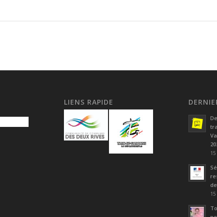
LIENS RAPIDE
DERNIE
De
tr
Va
20
15
Sé
re
de
15
To
pe