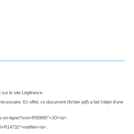
sur le site Légifrance.
essaire. En effet, ce document (fichier pdf) a fait l'objet d'une
ches-en-ligne/?xml=R50890">JO</a>.
xml=R14732">notifiée</a>.