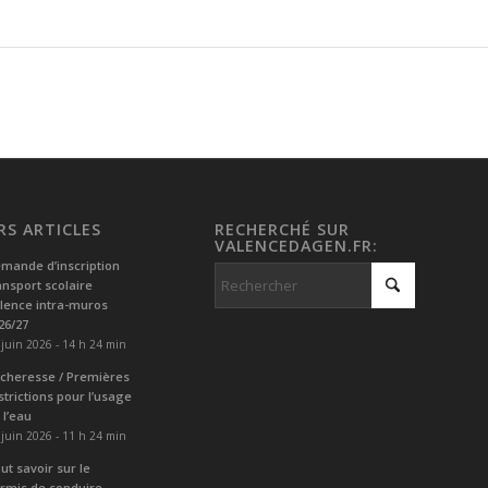
RS ARTICLES
RECHERCHÉ SUR
VALENCEDAGEN.FR:
mande d’inscription
ansport scolaire
lence intra-muros
26/27
 juin 2026 - 14 h 24 min
cheresse / Premières
strictions pour l’usage
 l’eau
 juin 2026 - 11 h 24 min
ut savoir sur le
rmis de conduire