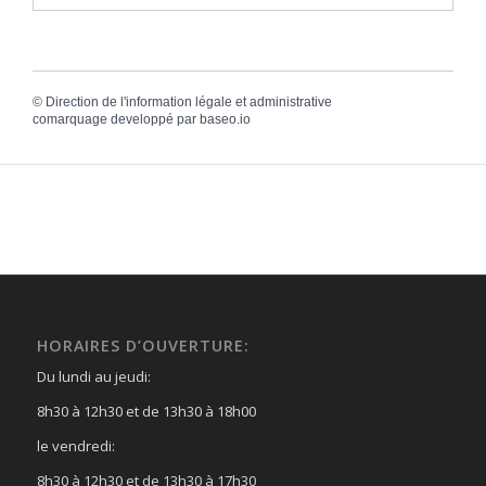
©
Direction de l'information légale et administrative
comarquage developpé par
baseo.io
HORAIRES D’OUVERTURE:
Du lundi au jeudi:
8h30 à 12h30 et de 13h30 à 18h00
le vendredi:
8h30 à 12h30 et de 13h30 à 17h30