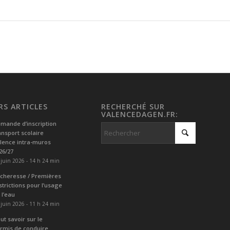
RS ARTICLES
RECHERCHÉ SUR
VALENCEDAGEN.FR:
mande d’inscription
ansport scolaire
lence intra-muros
26/27
 juin 2026 - 14 h 24 min
cheresse / Premières
strictions pour l’usage
 l’eau
 juin 2026 - 11 h 24 min
ut savoir sur le
rmis de conduire