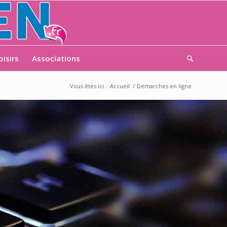
oisirs
Associations
Vous êtes ici :
Accueil
/
Démarches en ligne