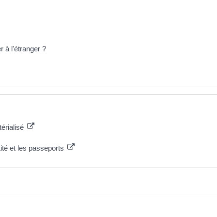
 à l'étranger ?
térialisé
tité et les passeports