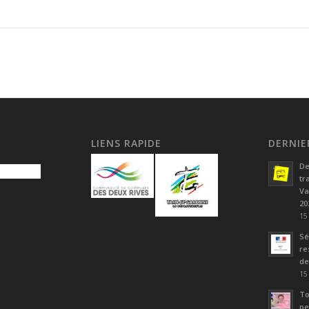
LIENS RAPIDE
DERNIE
De
tr
Va
20
15
Sé
re
de
15
To
pe