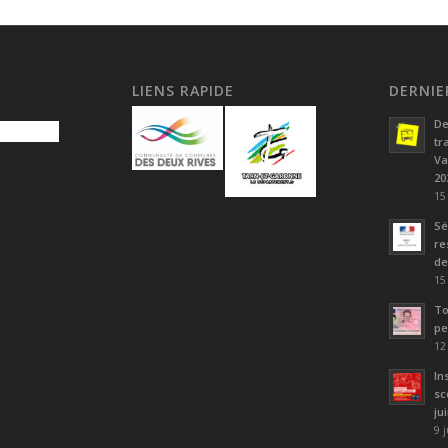
LIENS RAPIDE
DERNIE
De
tr
Va
20
15
Sé
re
de
15
To
pe
12
In
sc
ju
9 