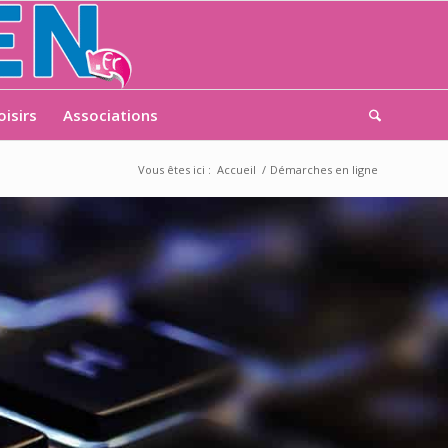
oisirs
Associations
Vous êtes ici :
Accueil
/
Démarches en ligne