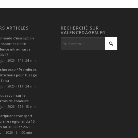
RS ARTICLES
RECHERCHÉ SUR
VALENCEDAGEN.FR:
mande d’inscription
ansport scolaire
lence intra-muros
26/27
 juin 2026 - 14 h 24 min
cheresse / Premières
strictions pour l’usage
 l’eau
 juin 2026 - 11 h 24 min
ut savoir sur le
rmis de conduire
 juin 2026 - 22 h 18 min
scriptions transport
olaire régional du 15
in au 31 juillet 2026
juin 2026 - 9 h 00 min