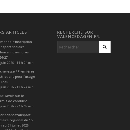
RS ARTICLES
RECHERCHÉ SUR
VALENCEDAGEN.FR:
mande d’inscription
ansport scolaire
lence intra-muros
26/27
 juin 2026 - 14 h 24 min
cheresse / Premières
strictions pour l’usage
 l’eau
 juin 2026 - 11 h 24 min
ut savoir sur le
rmis de conduire
 juin 2026 - 22 h 18 min
scriptions transport
olaire régional du 15
in au 31 juillet 2026