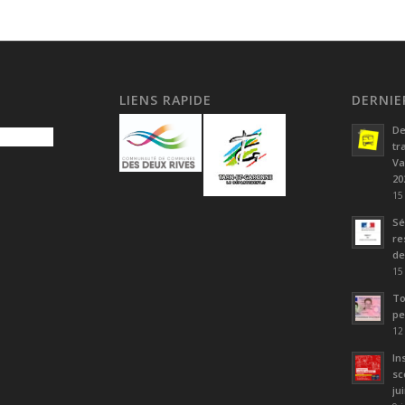
LIENS RAPIDE
DERNIE
De
tr
Va
20
15
Sé
re
de
15
To
pe
12
In
sc
ju