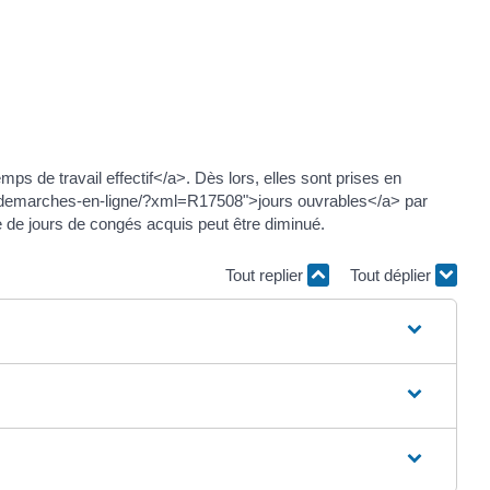
 de travail effectif</a>. Dès lors, elles sont prises en
.fr/demarches-en-ligne/?xml=R17508">jours ouvrables</a> par
bre de jours de congés acquis peut être diminué.
Tout replier
Tout déplier