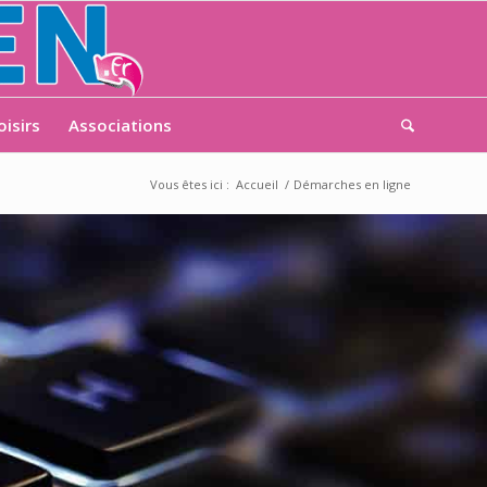
oisirs
Associations
Vous êtes ici :
Accueil
/
Démarches en ligne