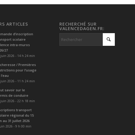
RS ARTICLES
RECHERCHÉ SUR
VALENCEDAGEN.FR:
mande d’inscription
ansport scolaire
lence intra-muros
26/27
 juin 2026 - 14 h 24 min
cheresse / Premières
strictions pour l’usage
 l’eau
 juin 2026 - 11 h 24 min
ut savoir sur le
rmis de conduire
 juin 2026 - 22 h 18 min
scriptions transport
olaire régional du 15
in au 31 juillet 2026
juin 2026 - 9 h 00 min