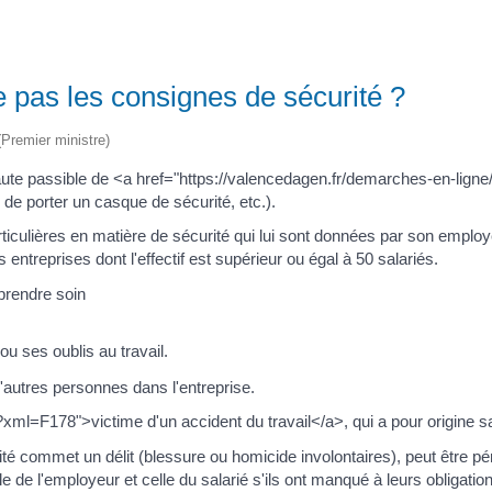
e pas les consignes de sécurité ?
 (Premier ministre)
te passible de <a href="https://valencedagen.fr/demarches-en-ligne
 de porter un casque de sécurité, etc.).
 particulières en matière de sécurité qui lui sont données par son empl
ntreprises dont l'effectif est supérieur ou égal à 50 salariés.
 prendre soin
u ses oublis au travail.
d'autres personnes dans l'entreprise.
xml=F178">victime d'un accident du travail</a>, qui a pour origine sa
urité commet un délit (blessure ou homicide involontaires), peut être 
le de l'employeur et celle du salarié s'ils ont manqué à leurs obligatio