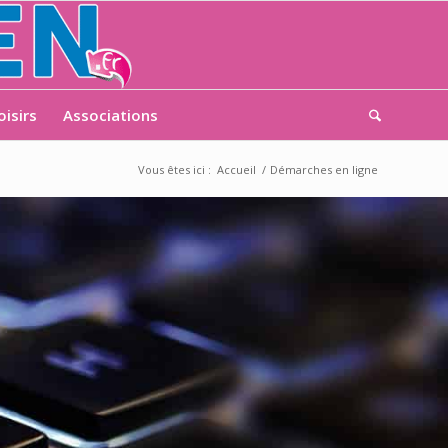
oisirs
Associations
Vous êtes ici :
Accueil
/
Démarches en ligne