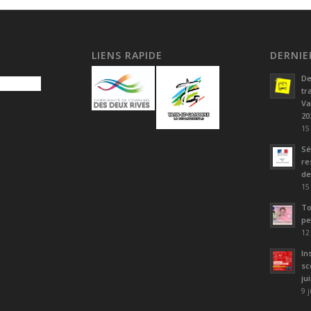
LIENS RAPIDE
DERNIE
De
tr
Va
20
15
Sé
re
de
15
To
pe
12
In
sc
ju
9 