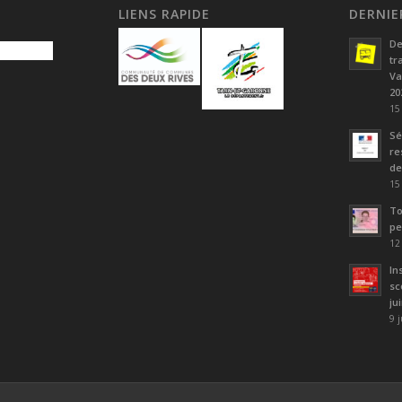
LIENS RAPIDE
DERNIE
De
tr
Va
20
15
Sé
re
de
15
To
pe
12
In
sc
ju
9 