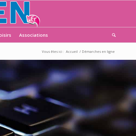
oisirs
Associations
Vous êtes ici :
Accueil
/
Démarches en ligne