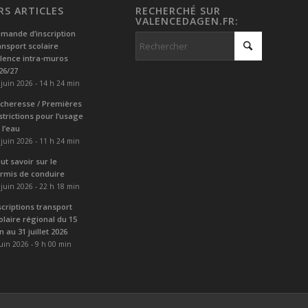
RS ARTICLES
RECHERCHÉ SUR
VALENCEDAGEN.FR:
mande d’inscription
ansport scolaire
lence intra-muros
26/27
 juin 2026 - 14 h 24 min
cheresse / Premières
strictions pour l’usage
 l’eau
 juin 2026 - 11 h 24 min
ut savoir sur le
rmis de conduire
 juin 2026 - 22 h 18 min
scriptions transport
olaire régional du 15
in au 31 juillet 2026
juin 2026 - 9 h 00 min