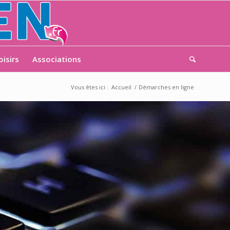
oisirs
Associations
Vous êtes ici :
Accueil
/
Démarches en ligne