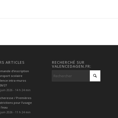
RS ARTICLES
RECHERCHÉ SUR
VALENCEDAGEN.FR:
mande d’inscription
ansport scolaire
lence intra-muros
26/27
 juin 2026 - 14 h 24 min
cheresse / Premières
strictions pour l’usage
 l’eau
 juin 2026 - 11 h 24 min