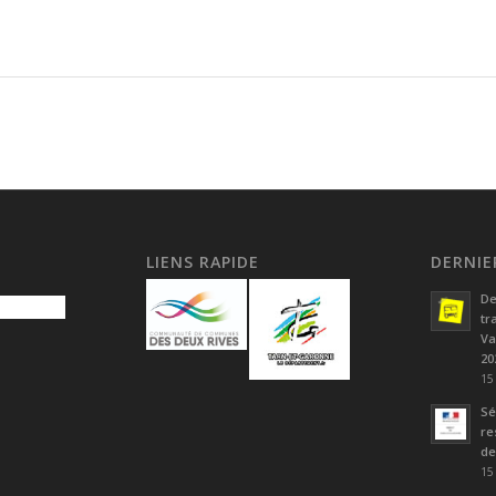
LIENS RAPIDE
DERNIE
De
tr
Va
20
15
Sé
re
de
15