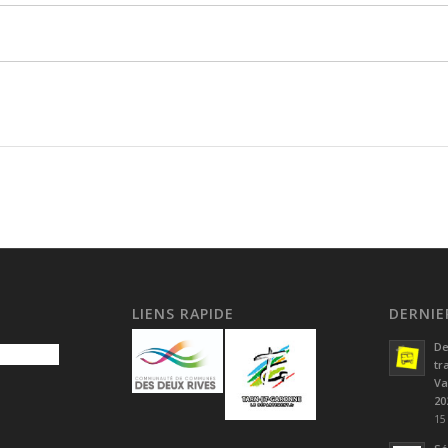
LIENS RAPIDE
DERNIE
De
tr
Va
20
15