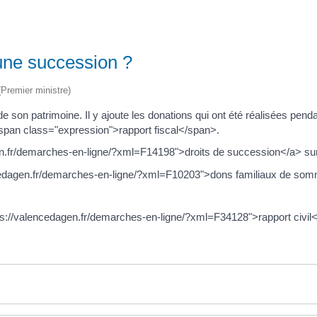
 une succession ?
 (Premier ministre)
 de son patrimoine. Il y ajoute les donations qui ont été réalisées pe
span class="expression">rapport fiscal</span>.
en.fr/demarches-en-ligne/?xml=F14198">droits de succession</a> sur l
lencedagen.fr/demarches-en-ligne/?xml=F10203">dons familiaux de som
ttps://valencedagen.fr/demarches-en-ligne/?xml=F34128">rapport civil