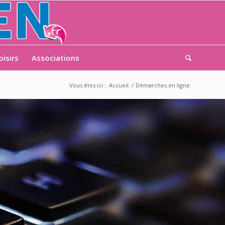
oisirs
Associations
Vous êtes ici :
Accueil
/
Démarches en ligne