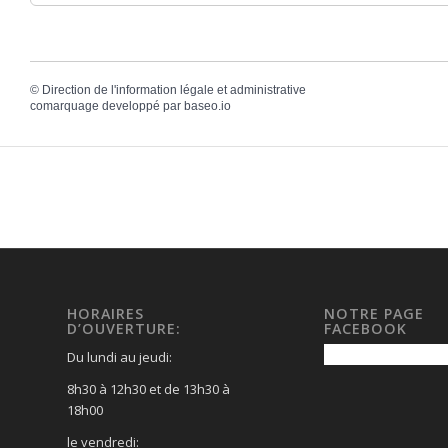
©
Direction de l'information légale et administrative
comarquage developpé par
baseo.io
HORAIRES
NOTRE PAGE
D’OUVERTURE:
FACEBOOK
Du lundi au jeudi:
8h30 à 12h30 et de 13h30 à
18h00
le vendredi: