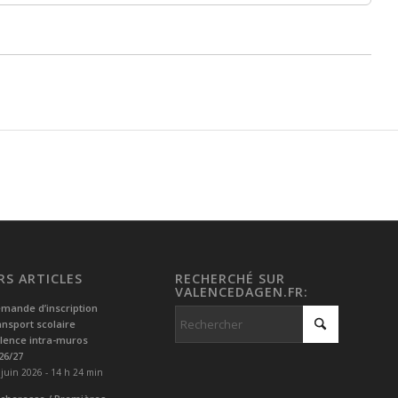
RS ARTICLES
RECHERCHÉ SUR
VALENCEDAGEN.FR:
mande d’inscription
ansport scolaire
lence intra-muros
26/27
 juin 2026 - 14 h 24 min