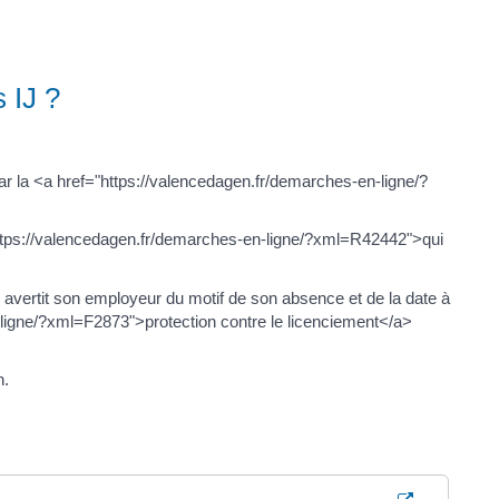
 IJ ?
ar la <a href="https://valencedagen.fr/demarches-en-ligne/?
="https://valencedagen.fr/demarches-en-ligne/?xml=R42442">qui
Il avertit son employeur du motif de son absence et de la date à
en-ligne/?xml=F2873">protection contre le licenciement</a>
n.