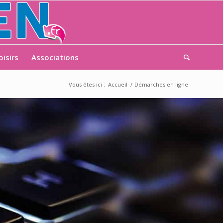
oisirs
Associations
Vous êtes ici :
Accueil
/
Démarches en ligne