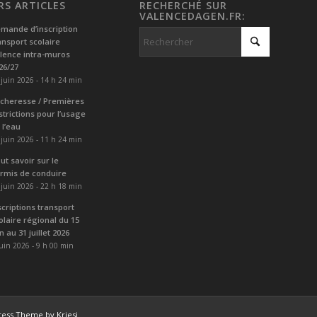
RS ARTICLES
RECHERCHÉ SUR
VALENCEDAGEN.FR:
mande d’inscription
ansport scolaire
lence intra-muros
26/27
 juin 2026 - 14 h 24 min
cheresse / Premières
strictions pour l’usage
 l’eau
 juin 2026 - 11 h 24 min
ut savoir sur le
rmis de conduire
 juin 2026 - 22 h 18 min
scriptions transport
olaire régional du 15
in au 31 juillet 2026
juin 2026 - 9 h 00 min
ess Theme by Kriesi