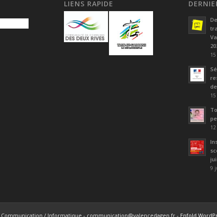
LIENS RAPIDE
DERNIE
De
tr
Va
20
15
Sé
re
de
15
To
pe
12
In
sc
ju
9 
ice Communication / Informatique - communication@valencedagen.fr -
Enfold WordPr