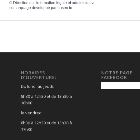
©
Direction de l'information légale et administrative
comarquage developpé par
baseo.io
HORAIRES
NOTRE PAGE
D’OUVERTURE:
FACEBOOK
Du lundi au jeudi:
8h30 à 12h30 et de 13h30 à
18h00
le vendredi:
8h30 à 12h30 et de 13h30 à
17h30