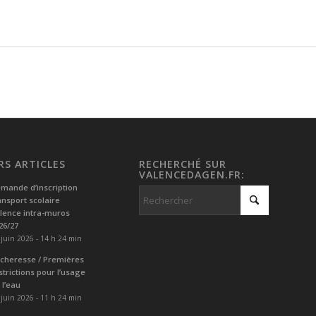
RS ARTICLES
RECHERCHÉ SUR
VALENCEDAGEN.FR:
mande d’inscription
ansport scolaire
lence intra-muros
26/27
 juin 2026 - 14 h 24 min
cheresse / Premières
strictions pour l’usage
 l’eau
 juin 2026 - 11 h 24 min