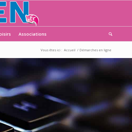
oisirs
Associations
Vous êtes ici :
Accueil
/
Démarches en ligne