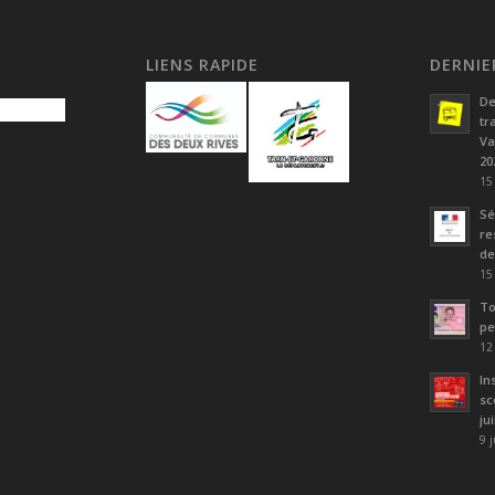
LIENS RAPIDE
DERNIE
De
tr
Va
20
15
Sé
re
de
15
To
pe
12
In
sc
ju
9 