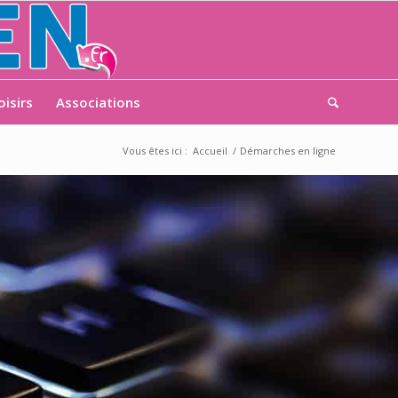
oisirs
Associations
Vous êtes ici :
Accueil
/
Démarches en ligne