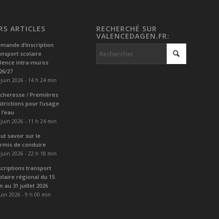
RS ARTICLES
RECHERCHÉ SUR
VALENCEDAGEN.FR:
mande d’inscription
ansport scolaire
lence intra-muros
26/27
 juin 2026 - 14 h 24 min
cheresse / Premières
strictions pour l’usage
 l’eau
 juin 2026 - 11 h 24 min
ut savoir sur le
rmis de conduire
 juin 2026 - 22 h 18 min
scriptions transport
olaire régional du 15
in au 31 juillet 2026
juin 2026 - 9 h 00 min