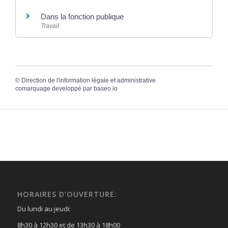
Dans la fonction publique
Travail
©
Direction de l'information légale et administrative
comarquage developpé par
baseo.io
HORAIRES D’OUVERTURE:
Du lundi au jeudi:
8h30 à 12h30 et de 13h30 à 18h00