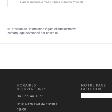
Caisse nationale d'assurance maladie (Cnam)
©
Direction de l'information légale et administrative
comarquage developpé par
baseo.io
HORAIRES
NOTRE PAGE
D’OUVERTURE:
FACEBOOK
Du lundi au jeudi:
8h30 à 12h30 et de 13h30 à
18h00