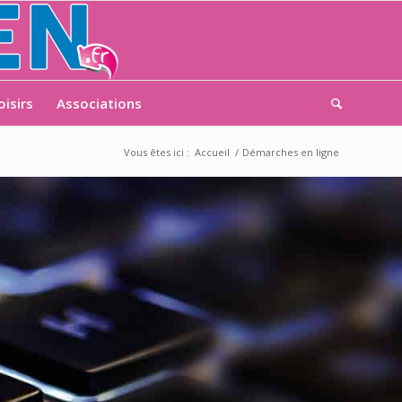
oisirs
Associations
Vous êtes ici :
Accueil
/
Démarches en ligne