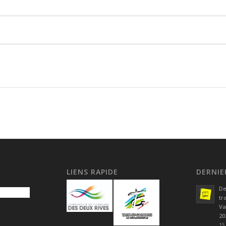
LIENS RAPIDE
DERNIE
De
tr
Va
20
15