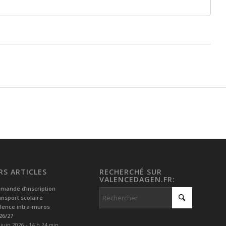
RS ARTICLES
RECHERCHÉ SUR
VALENCEDAGEN.FR:
mande d’inscription
ansport scolaire
lence intra-muros
26/27
 juin 2026 - 14 h 24 min