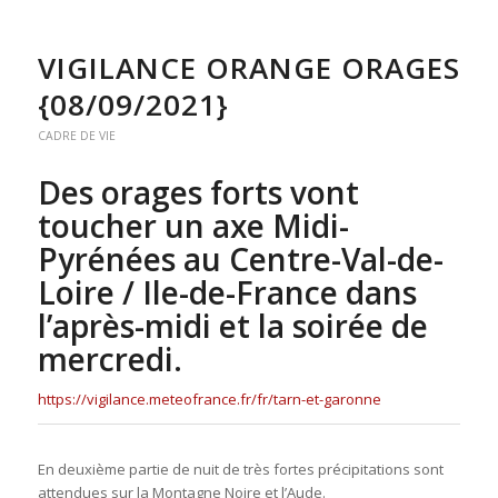
VIGILANCE ORANGE ORAGES
{08/09/2021}
CADRE DE VIE
Des orages forts vont
toucher un axe Midi-
Pyrénées au Centre-Val-de-
Loire / Ile-de-France dans
l’après-midi et la soirée de
mercredi.
https://vigilance.meteofrance.fr/fr/tarn-et-garonne
En deuxième partie de nuit de très fortes précipitations sont
attendues sur la Montagne Noire et l’Aude.