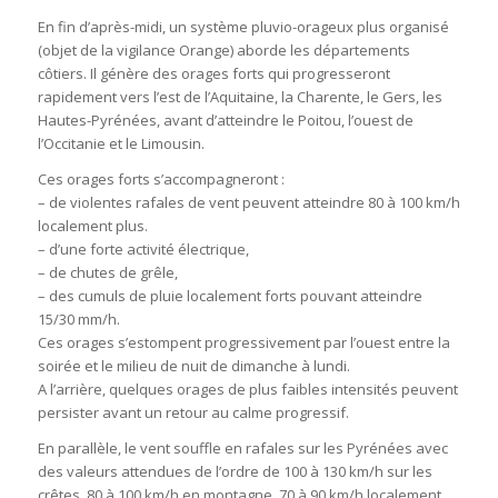
En fin d’après-midi, un système pluvio-orageux plus organisé
(objet de la vigilance Orange) aborde les départements
côtiers. Il génère des orages forts qui progresseront
rapidement vers l’est de l’Aquitaine, la Charente, le Gers, les
Hautes-Pyrénées, avant d’atteindre le Poitou, l’ouest de
l’Occitanie et le Limousin.
Ces orages forts s’accompagneront :
– de violentes rafales de vent peuvent atteindre 80 à 100 km/h
localement plus.
– d’une forte activité électrique,
– de chutes de grêle,
– des cumuls de pluie localement forts pouvant atteindre
15/30 mm/h.
Ces orages s’estompent progressivement par l’ouest entre la
soirée et le milieu de nuit de dimanche à lundi.
A l’arrière, quelques orages de plus faibles intensités peuvent
persister avant un retour au calme progressif.
En parallèle, le vent souffle en rafales sur les Pyrénées avec
des valeurs attendues de l’ordre de 100 à 130 km/h sur les
crêtes, 80 à 100 km/h en montagne, 70 à 90 km/h localement