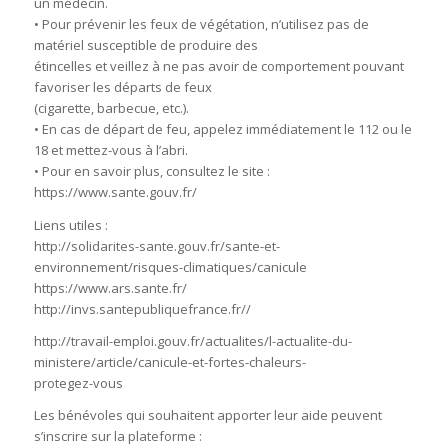
un médecin.
• Pour prévenir les feux de végétation, n’utilisez pas de
matériel susceptible de produire des
étincelles et veillez à ne pas avoir de comportement pouvant
favoriser les départs de feux
(cigarette, barbecue, etc.).
• En cas de départ de feu, appelez immédiatement le 112 ou le
18 et mettez-vous à l’abri.
• Pour en savoir plus, consultez le site :
https://www.sante.gouv.fr/
Liens utiles :
http://solidarites-sante.gouv.fr/sante-et-
environnement/risques-climatiques/canicule
https://www.ars.sante.fr/
http://invs.santepubliquefrance.fr//
http://travail-emploi.gouv.fr/actualites/l-actualite-du-
ministere/article/canicule-et-fortes-chaleurs-
protegez-vous
Les bénévoles qui souhaitent apporter leur aide peuvent
s’inscrire sur la plateforme :