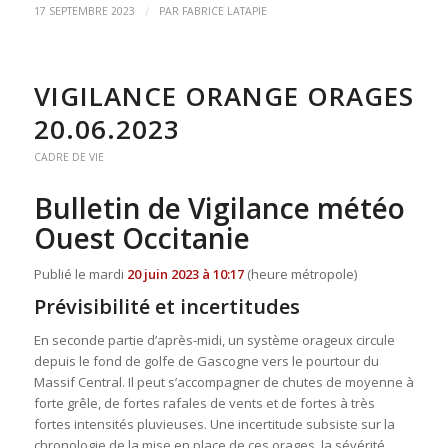
/
17 SEPTEMBRE 2023
PAR
FABRICE LATAPIE
VIGILANCE ORANGE ORAGES
20.06.2023
CADRE DE VIE
Bulletin de Vigilance météo
Ouest Occitanie
Publié le
mardi
20 juin 2023 à 10:17
(heure métropole)
Prévisibilité et incertitudes
En seconde partie d’après-midi, un système orageux circule
depuis le fond de golfe de Gascogne vers le pourtour du
Massif Central. Il peut s’accompagner de chutes de moyenne à
forte grêle, de fortes rafales de vents et de fortes à très
fortes intensités pluvieuses. Une incertitude subsiste sur la
chronologie de la mise en place de ces orages, la sévérité